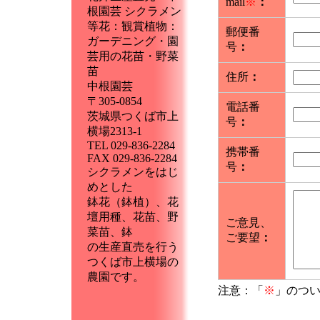
mail
※
：
根園芸 シクラメン
等花：観賞植物：
郵便番
ガーデニング・園
号
：
芸用の花苗・野菜
苗
住所
：
中根園芸
〒305-0854
電話番
茨城県つくば市上
号
：
横場2313-1
TEL 029-836-2284
携帯番
FAX 029-836-2284
号
：
シクラメンをはじ
めとした
鉢花（鉢植）、花
壇用種、花苗、野
ご意見、
菜苗、鉢
ご要望
：
の生産直売を行う
つくば市上横場の
農園です。
注意：「
※
」のつ