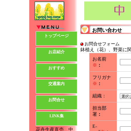
お問い合わせ
トップページ
お問合せフォーム
鉢植え（花）、野菜に
お店紹介
お名前
※
：
おすすめ
フリガナ
※
：
交通案内
組織：
お問合せ
担当部
署
：
LINK集
E-
花卉生産直売 中